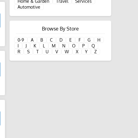
Home & Garden
Travel
Services
Automotive
Browse By Store
d
0-9
A
B
C
D
E
F
G
H
I
J
K
L
M
N
O
P
Q
R
S
T
U
V
W
X
Y
Z
d
d