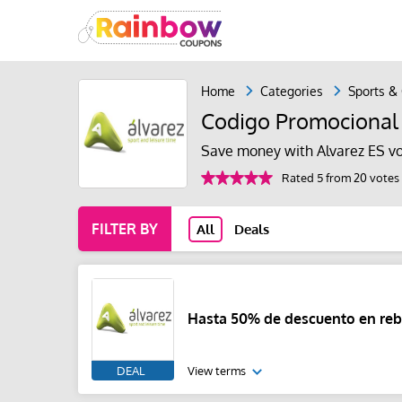
Home
Categories
Sports &
Codigo Promocional 
Save money with Alvarez ES v
Rated 5 from 20 votes
FILTER BY
All
Deals
Hasta 50% de descuento en reb
DEAL
View terms