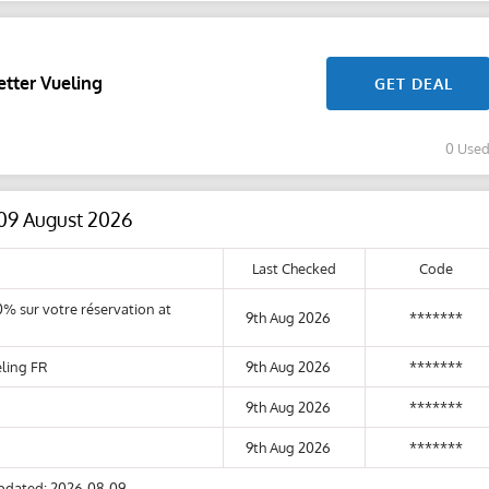
etter Vueling
GET DEAL
0 Use
 09 August 2026
Last Checked
Code
% sur votre réservation at
9th Aug 2026
*******
eling FR
9th Aug 2026
*******
9th Aug 2026
*******
9th Aug 2026
*******
pdated: 2026-08-09