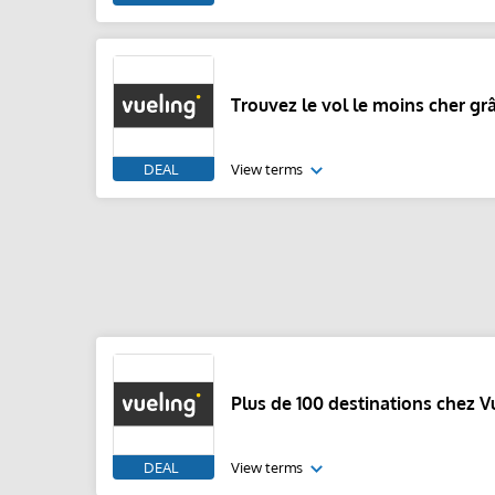
Trouvez le vol le moins cher grâ
DEAL
View terms
Plus de 100 destinations chez V
DEAL
View terms