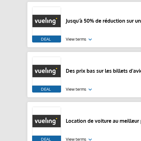
Jusqu'à 50% de réduction sur un
DEAL
View terms
Des prix bas sur les billets d'av
DEAL
View terms
Location de voiture au meilleur 
DEAL
View terms