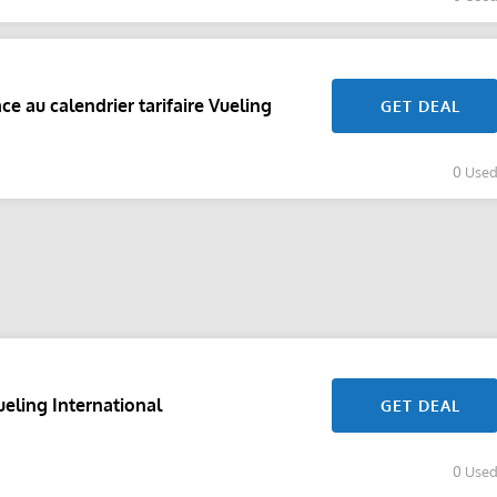
ce au calendrier tarifaire Vueling
GET DEAL
0 Use
ueling International
GET DEAL
0 Use