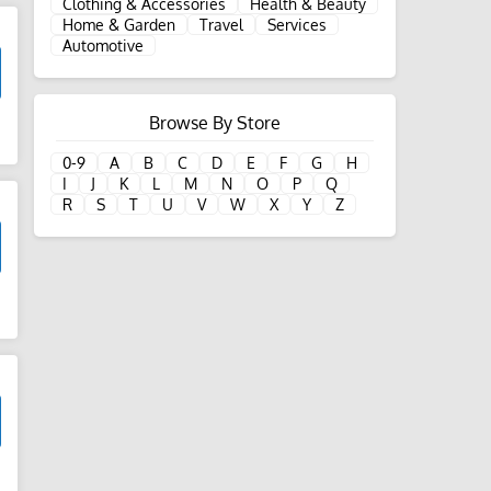
Clothing & Accessories
Health & Beauty
Home & Garden
Travel
Services
Automotive
Browse By Store
d
0-9
A
B
C
D
E
F
G
H
I
J
K
L
M
N
O
P
Q
R
S
T
U
V
W
X
Y
Z
d
d