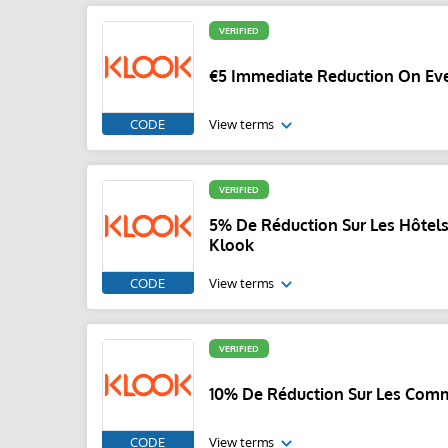
VERIFIED
€5 Immediate Reduction On Eve
CODE
View terms
VERIFIED
5% De Réduction Sur Les Hôtels
Klook
CODE
View terms
VERIFIED
10% De Réduction Sur Les Com
CODE
View terms