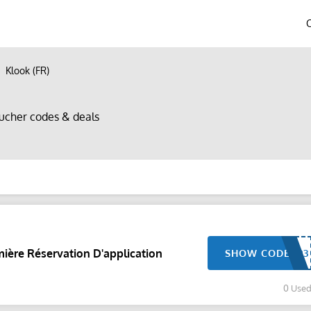
Klook (FR)
ucher codes & deals
ière Réservation D'application
SHOW CODE
0 Use