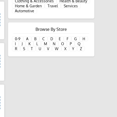
Clothing & Accessories
Health & Beauty
Home & Garden
Travel
Services
Automotive
Browse By Store
d
0-9
A
B
C
D
E
F
G
H
I
J
K
L
M
N
O
P
Q
R
S
T
U
V
W
X
Y
Z
d
d