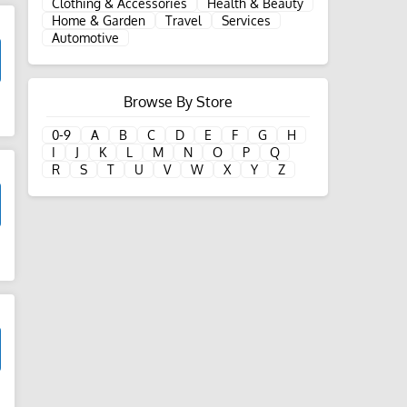
Clothing & Accessories
Health & Beauty
Home & Garden
Travel
Services
Automotive
Browse By Store
d
0-9
A
B
C
D
E
F
G
H
I
J
K
L
M
N
O
P
Q
R
S
T
U
V
W
X
Y
Z
d
d