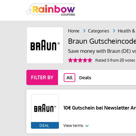
Home
Categories
Health &
Braun Gutscheincod
Save money with Braun (DE) v
Rated 5 from 20 votes
FILTER BY
All
Deals
10€ Gutschein bei Newsletter 
DEAL
View terms