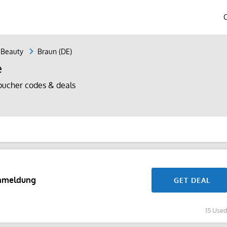
 Beauty
Braun (DE)
e
oucher codes & deals
Anmeldung
GET DEAL
15 Use