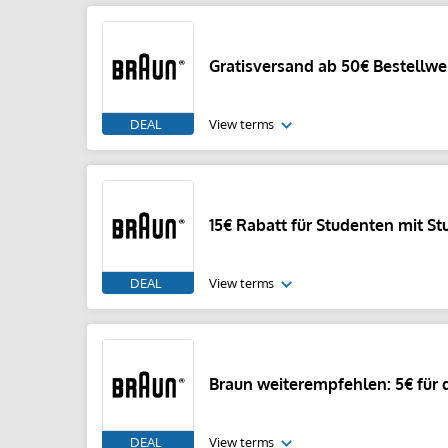
Gratisversand ab 50€ Bestellwe
DEAL
View terms
15€ Rabatt für Studenten mit S
DEAL
View terms
Braun weiterempfehlen: 5€ für d
DEAL
View terms