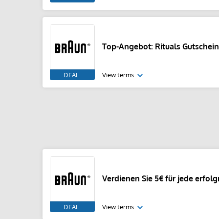
Top-Angebot: Rituals Gutschein
DEAL
View terms
Verdienen Sie 5€ für jede erfo
DEAL
View terms