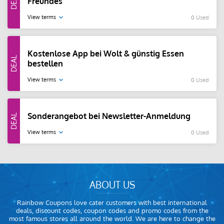
Freundes
View terms
0 Used
Kostenlose App bei Wolt & günstig Essen
bestellen
View terms
0 Used
Sonderangebot bei Newsletter-Anmeldung
View terms
0 Used
ABOUT US
Rainbow Coupons love cater customers with best international
deals, discount codes, coupon codes and promo codes from the
most famous stores all around the world. We are here to change the