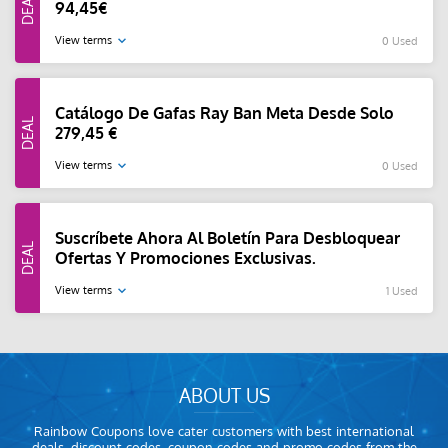
94,45€
View terms
0 Used
Catálogo De Gafas Ray Ban Meta Desde Solo
279,45 €
View terms
0 Used
Suscríbete Ahora Al Boletín Para Desbloquear
Ofertas Y Promociones Exclusivas.
View terms
1 Used
ABOUT US
Rainbow Coupons love cater customers with best international
deals, discount codes, coupon codes and promo codes from the