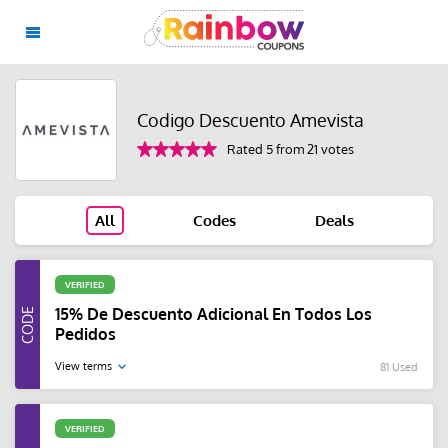
Codigo Descuento Amevista
Rated 5 from 21 votes
All
Codes
Deals
VERIFIED
15% De Descuento Adicional En Todos Los
Pedidos
View terms
81 Used
VERIFIED